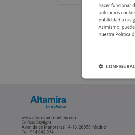
hacer funcionar 
utilizamos cookie
publicidad a tus 
Asimismo, puedes
nuestra Política 
CONFIGURAC
www.altamirainmuebles.com
Edificio Skylight
Avenida de Manoteras 14-16, 28050, Madrid
Tel.: 914 842 874