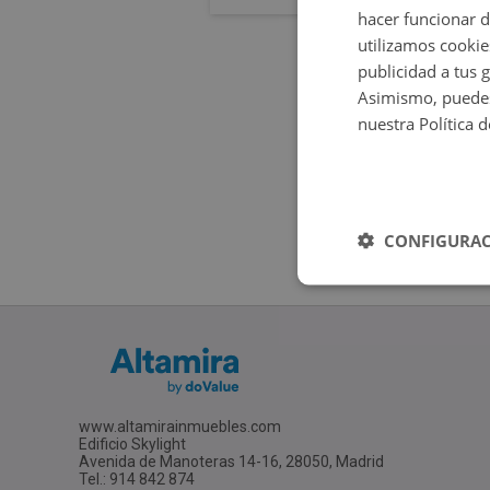
hacer funcionar 
utilizamos cookie
publicidad a tus 
Asimismo, puedes
nuestra Política 
CONFIGURAC
www.altamirainmuebles.com
Edificio Skylight
Avenida de Manoteras 14-16, 28050, Madrid
Tel.: 914 842 874