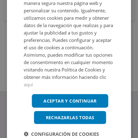
manera segura nuestra página web y
personalizar su contenido. Igualmente,
utilizamos cookies para medir y obtener
datos de la navegación que realizas y para
ajustar la publicidad a tus gustos y
preferencias. Puedes configurar y aceptar
el uso de cookies a continuación.
Asimismo, puedes modificar tus opciones
de consentimiento en cualquier momento
visitando nuestra Política de Cookies y
obtener más información haciendo clic
aquí
ACEPTAR Y CONTINUAR
RECHAZARLAS TODAS
www.altamirainmuebles.com
Edificio Skylight
CONFIGURACIÓN DE COOKIES
Avenida de Manoteras 14-16, 28050, Madrid