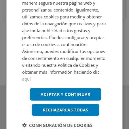
manera segura nuestra página web y
personalizar su contenido. Igualmente,
utilizamos cookies para medir y obtener
datos de la navegación que realizas y para
ajustar la publicidad a tus gustos y
preferencias. Puedes configurar y aceptar
el uso de cookies a continuación.
Asimismo, puedes modificar tus opciones
de consentimiento en cualquier momento
visitando nuestra Política de Cookies y
obtener más información haciendo clic
aquí
ACEPTAR Y CONTINUAR
RECHAZARLAS TODAS
www.altamirainmuebles.com
Edificio Skylight
CONFIGURACIÓN DE COOKIES
Avenida de Manoteras 14-16, 28050, Madrid