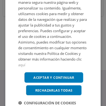
manera segura nuestra página web y
personalizar su contenido. Igualmente,
utilizamos cookies para medir y obtener
datos de la navegación que realizas y para
ajustar la publicidad a tus gustos y
preferencias. Puedes configurar y aceptar
el uso de cookies a continuación.
Asimismo, puedes modificar tus opciones
de consentimiento en cualquier momento
visitando nuestra Política de Cookies y
obtener más información haciendo clic
aquí
ACEPTAR Y CONTINUAR
RECHAZARLAS TODAS
www.altamirainmuebles.com
Edificio Skylight
CONFIGURACIÓN DE COOKIES
Avenida de Manoteras 14-16, 28050, Madrid