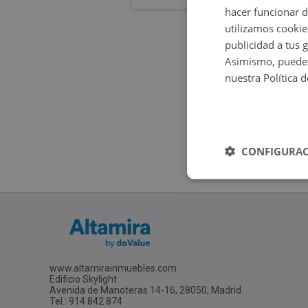
hacer funcionar 
utilizamos cookie
publicidad a tus 
Asimismo, puedes
nuestra Política 
CONFIGURAC
www.altamirainmuebles.com
Edificio Skylight
Avenida de Manoteras 14-16, 28050, Madrid
Tel.: 914 842 874