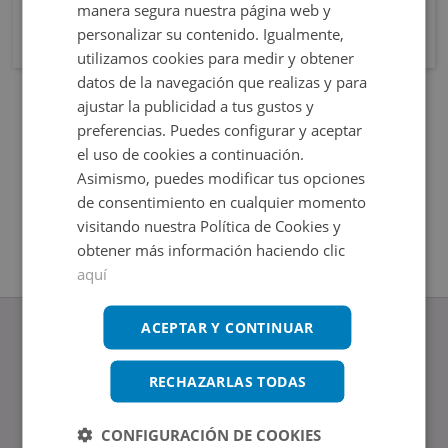
manera segura nuestra página web y
personalizar su contenido. Igualmente,
utilizamos cookies para medir y obtener
datos de la navegación que realizas y para
ajustar la publicidad a tus gustos y
preferencias. Puedes configurar y aceptar
el uso de cookies a continuación.
Asimismo, puedes modificar tus opciones
de consentimiento en cualquier momento
visitando nuestra Política de Cookies y
obtener más información haciendo clic
aquí
ACEPTAR Y CONTINUAR
RECHAZARLAS TODAS
www.altamirainmuebles.com
Edificio Skylight
CONFIGURACIÓN DE COOKIES
Avenida de Manoteras 14-16, 28050, Madrid