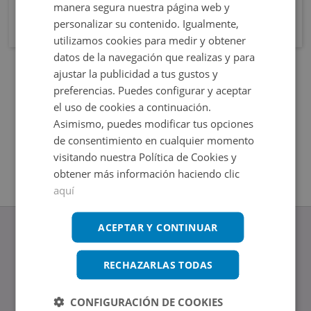
manera segura nuestra página web y
personalizar su contenido. Igualmente,
utilizamos cookies para medir y obtener
datos de la navegación que realizas y para
ajustar la publicidad a tus gustos y
preferencias. Puedes configurar y aceptar
el uso de cookies a continuación.
Asimismo, puedes modificar tus opciones
de consentimiento en cualquier momento
visitando nuestra Política de Cookies y
obtener más información haciendo clic
aquí
ACEPTAR Y CONTINUAR
RECHAZARLAS TODAS
www.altamirainmuebles.com
Edificio Skylight
CONFIGURACIÓN DE COOKIES
Avenida de Manoteras 14-16, 28050, Madrid