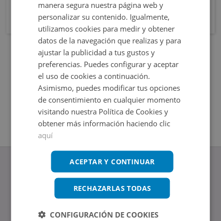
manera segura nuestra página web y
personalizar su contenido. Igualmente,
utilizamos cookies para medir y obtener
datos de la navegación que realizas y para
ajustar la publicidad a tus gustos y
preferencias. Puedes configurar y aceptar
el uso de cookies a continuación.
Asimismo, puedes modificar tus opciones
de consentimiento en cualquier momento
visitando nuestra Política de Cookies y
obtener más información haciendo clic
aquí
ACEPTAR Y CONTINUAR
RECHAZARLAS TODAS
www.altamirainmuebles.com
Edificio Skylight
CONFIGURACIÓN DE COOKIES
Avenida de Manoteras 14-16, 28050, Madrid