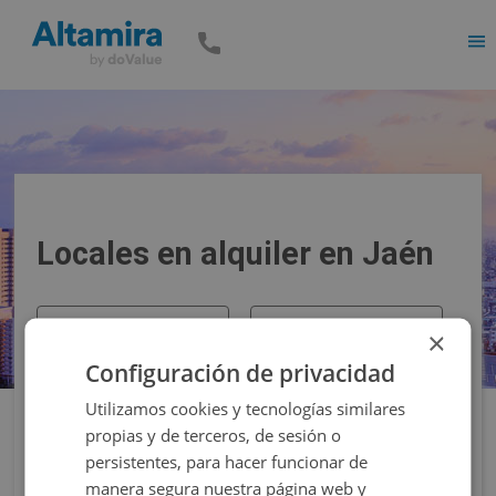
Men
Locales en alquiler en Jaén
Precio
Superficie
×
Configuración de privacidad
Filtros
Utilizamos cookies y tecnologías similares
propias y de terceros, de sesión o
persistentes, para hacer funcionar de
manera segura nuestra página web y