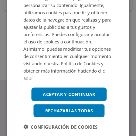
personalizar su contenido. Igualmente,
utilizamos cookies para medir y obtener
datos de la navegación que realizas y para
ajustar la publicidad a tus gustos y
preferencias. Puedes configurar y aceptar
el uso de cookies a continuación.
Asimismo, puedes modificar tus opciones
de consentimiento en cualquier momento
visitando nuestra Política de Cookies y
obtener más información haciendo clic
aquí
ACEPTAR Y CONTINUAR
RECHAZARLAS TODAS
www.altamirainmuebles.com
Edificio Skylight
Avenida de Manoteras 14-16, 28050, Madrid
CONFIGURACIÓN DE COOKIES
Tel.: 914 842 874