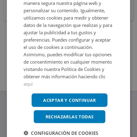
manera segura nuestra página web y
personalizar su contenido. Igualmente,
utilizamos cookies para medir y obtener
datos de la navegación que realizas y para
ajustar la publicidad a tus gustos y
preferencias. Puedes configurar y aceptar
el uso de cookies a continuación.
Asimismo, puedes modificar tus opciones
de consentimiento en cualquier momento
visitando nuestra Política de Cookies y
obtener más información haciendo clic
aquí
ACEPTAR Y CONTINUAR
RECHAZARLAS TODAS
www.altamirainmuebles.com
Edificio Skylight
CONFIGURACIÓN DE COOKIES
Avenida de Manoteras 14-16, 28050, Madrid