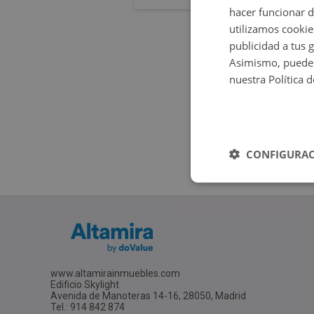
hacer funcionar 
utilizamos cookie
publicidad a tus 
Asimismo, puedes
nuestra Política 
CONFIGURAC
www.altamirainmuebles.com
Edificio Skylight
Avenida de Manoteras 14-16, 28050, Madrid
Tel.: 914 842 874