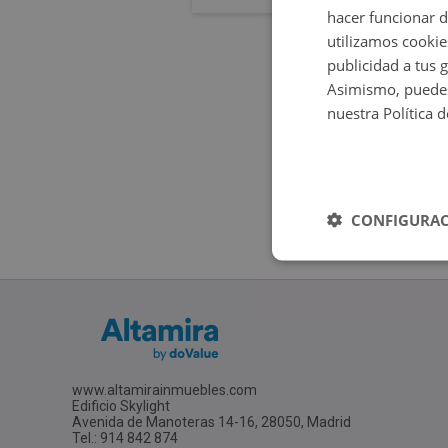
hacer funcionar 
utilizamos cookie
publicidad a tus 
Asimismo, puedes
nuestra Política 
CONFIGURAC
www.altamirainmuebles.com
Edificio Skylight
Avenida de Manoteras 14-16, 28050, Madrid
Tel.: 914 842 874