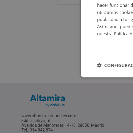
hacer funcionar 
utilizamos cookie
publicidad a tus 
Asimismo, puedes
nuestra Política 
CONFIGURAC
www.altamirainmuebles.com
Edificio Skylight
Avenida de Manoteras 14-16, 28050, Madrid
Tel.: 914 842 874