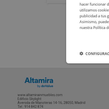
hacer funcionar 
utilizamos cookie
publicidad a tus 
Asimismo, puedes
nuestra Política 
CONFIGURAC
www.altamirainmuebles.com
Edificio Skylight
Avenida de Manoteras 14-16, 28050, Madrid
Tel.: 914 842 874