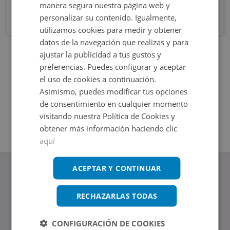
manera segura nuestra página web y
personalizar su contenido. Igualmente,
utilizamos cookies para medir y obtener
datos de la navegación que realizas y para
ajustar la publicidad a tus gustos y
preferencias. Puedes configurar y aceptar
el uso de cookies a continuación.
Asimismo, puedes modificar tus opciones
de consentimiento en cualquier momento
visitando nuestra Política de Cookies y
obtener más información haciendo clic
aquí
ACEPTAR Y CONTINUAR
RECHAZARLAS TODAS
www.altamirainmuebles.com
Edificio Skylight
CONFIGURACIÓN DE COOKIES
Avenida de Manoteras 14-16, 28050, Madrid