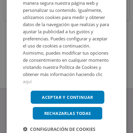
manera segura nuestra página web y
personalizar su contenido. Igualmente,
utilizamos cookies para medir y obtener
datos de la navegación que realizas y para
ajustar la publicidad a tus gustos y
preferencias. Puedes configurar y aceptar
el uso de cookies a continuación.
Asimismo, puedes modificar tus opciones
de consentimiento en cualquier momento
visitando nuestra Política de Cookies y
obtener más información haciendo clic
aquí
ACEPTAR Y CONTINUAR
RECHAZARLAS TODAS
www.altamirainmuebles.com
Edificio Skylight
CONFIGURACIÓN DE COOKIES
Avenida de Manoteras 14-16, 28050, Madrid