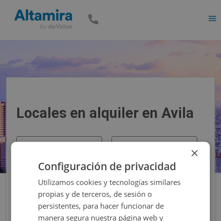
Men
Locales en alquiler en Avila
Precio
Superficie
×
Configuración de privacidad
Filtros
Utilizamos cookies y tecnologías similares
propias y de terceros, de sesión o
persistentes, para hacer funcionar de
manera segura nuestra página web y