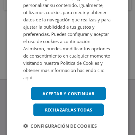
personalizar su contenido. Igualmente,
utilizamos cookies para medir y obtener
datos de la navegación que realizas y para
ajustar la publicidad a tus gustos y
preferencias. Puedes configurar y aceptar
el uso de cookies a continuación.
Asimismo, puedes modificar tus opciones
de consentimiento en cualquier momento
visitando nuestra Política de Cookies y
obtener más información haciendo clic
aquí
ACEPTAR Y CONTINUAR
RECHAZARLAS TODAS
www.altamirainmuebles.com
Edificio Skylight
Avenida de Manoteras 14-16, 28050, Madrid
CONFIGURACIÓN DE COOKIES
Tel.: 914 842 874