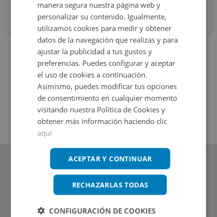
manera segura nuestra página web y
personalizar su contenido. Igualmente,
utilizamos cookies para medir y obtener
datos de la navegación que realizas y para
ajustar la publicidad a tus gustos y
preferencias. Puedes configurar y aceptar
el uso de cookies a continuación.
Asimismo, puedes modificar tus opciones
de consentimiento en cualquier momento
visitando nuestra Política de Cookies y
obtener más información haciendo clic
aquí
ACEPTAR Y CONTINUAR
RECHAZARLAS TODAS
www.altamirainmuebles.com
Edificio Skylight
CONFIGURACIÓN DE COOKIES
Avenida de Manoteras 14-16, 28050, Madrid