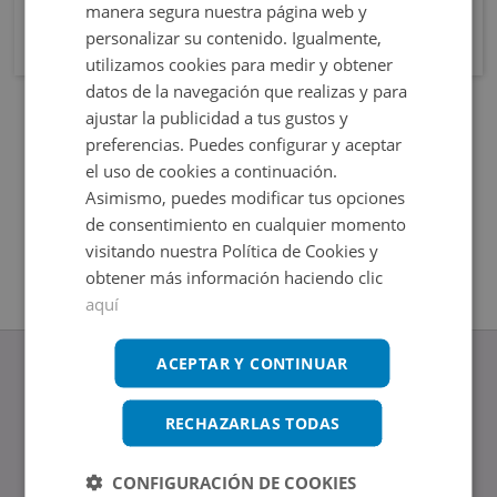
manera segura nuestra página web y
personalizar su contenido. Igualmente,
utilizamos cookies para medir y obtener
datos de la navegación que realizas y para
ajustar la publicidad a tus gustos y
preferencias. Puedes configurar y aceptar
el uso de cookies a continuación.
Asimismo, puedes modificar tus opciones
de consentimiento en cualquier momento
visitando nuestra Política de Cookies y
obtener más información haciendo clic
aquí
ACEPTAR Y CONTINUAR
RECHAZARLAS TODAS
www.altamirainmuebles.com
Edificio Skylight
CONFIGURACIÓN DE COOKIES
Avenida de Manoteras 14-16, 28050, Madrid