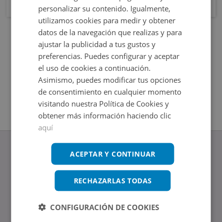
personalizar su contenido. Igualmente,
utilizamos cookies para medir y obtener
datos de la navegación que realizas y para
ajustar la publicidad a tus gustos y
preferencias. Puedes configurar y aceptar
el uso de cookies a continuación.
Asimismo, puedes modificar tus opciones
de consentimiento en cualquier momento
visitando nuestra Política de Cookies y
obtener más información haciendo clic
aquí
ACEPTAR Y CONTINUAR
RECHAZARLAS TODAS
www.altamirainmuebles.com
Edificio Skylight
Avenida de Manoteras 14-16, 28050, Madrid
CONFIGURACIÓN DE COOKIES
Tel.: 914 842 874