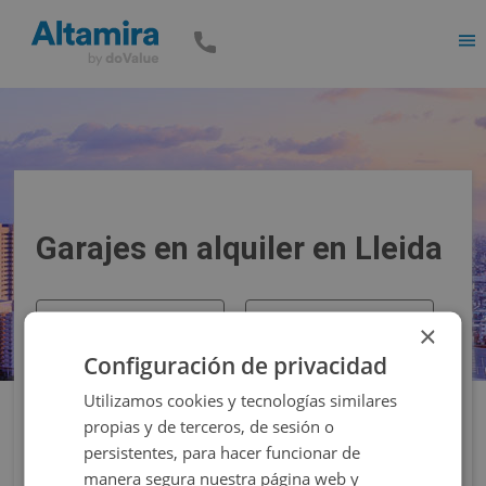
Men
Garajes en alquiler en Lleida
Precio
Superficie
×
Configuración de privacidad
Filtros
Utilizamos cookies y tecnologías similares
propias y de terceros, de sesión o
persistentes, para hacer funcionar de
manera segura nuestra página web y