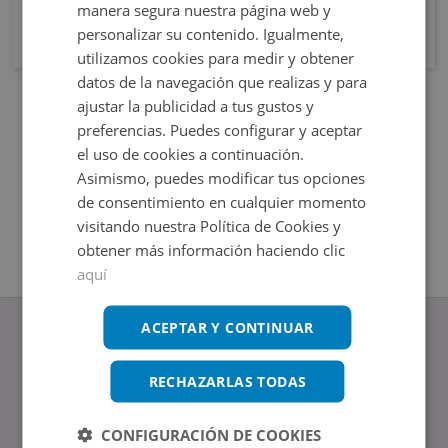
manera segura nuestra página web y
personalizar su contenido. Igualmente,
utilizamos cookies para medir y obtener
datos de la navegación que realizas y para
ajustar la publicidad a tus gustos y
preferencias. Puedes configurar y aceptar
el uso de cookies a continuación.
Asimismo, puedes modificar tus opciones
de consentimiento en cualquier momento
visitando nuestra Política de Cookies y
obtener más información haciendo clic
aquí
ACEPTAR Y CONTINUAR
RECHAZARLAS TODAS
www.altamirainmuebles.com
Edificio Skylight
CONFIGURACIÓN DE COOKIES
Avenida de Manoteras 14-16, 28050, Madrid