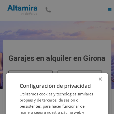
Men
Garajes en alquiler en Girona
Precio
Superficie
×
Configuración de privacidad
Filtros
Utilizamos cookies y tecnologías similares
propias y de terceros, de sesión o
persistentes, para hacer funcionar de
manera segura nuestra página web y