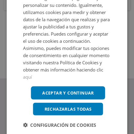
personalizar su contenido. Igualmente,
utilizamos cookies para medir y obtener
datos de la navegación que realizas y para
ajustar la publicidad a tus gustos y
preferencias. Puedes configurar y aceptar
el uso de cookies a continuación.
Asimismo, puedes modificar tus opciones
de consentimiento en cualquier momento
visitando nuestra Política de Cookies y
obtener más información haciendo clic
aquí
ACEPTAR Y CONTINUAR
RECHAZARLAS TODAS
www.altamirainmuebles.com
Edificio Skylight
Avenida de Manoteras 14-16, 28050, Madrid
CONFIGURACIÓN DE COOKIES
Tel.: 914 842 874