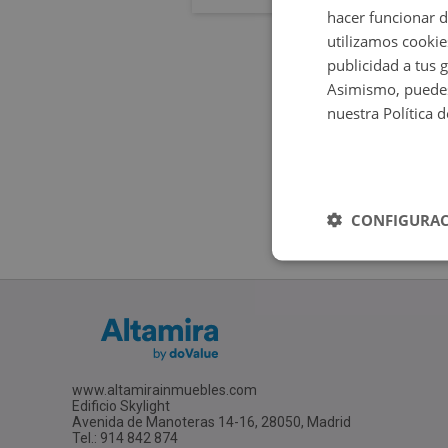
hacer funcionar 
utilizamos cookie
publicidad a tus 
Asimismo, puedes
nuestra Política 
CONFIGURAC
www.altamirainmuebles.com
Edificio Skylight
Avenida de Manoteras 14-16, 28050, Madrid
Tel.: 914 842 874