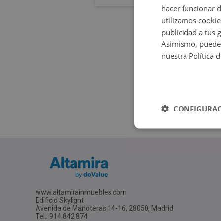
hacer funcionar 
utilizamos cookie
publicidad a tus 
Asimismo, puedes
nuestra Política 
CONFIGURAC
www.altamirainmuebles.com
Edificio Skylight
Avenida de Manoteras 14-16, 28050, Madrid
Tel.: 914 842 874