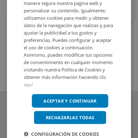
manera segura nuestra página web y
personalizar su contenido. Igualmente,
utilizamos cookies para medir y obtener
datos de la navegación que realizas y para
ajustar la publicidad a tus gustos y
preferencias. Puedes configurar y aceptar
el uso de cookies a continuación.
Asimismo, puedes modificar tus opciones
de consentimiento en cualquier momento
visitando nuestra Política de Cookies y
obtener más información haciendo clic
aquí
ACEPTAR Y CONTINUAR
RECHAZARLAS TODAS
www.altamirainmuebles.com
Edificio Skylight
CONFIGURACIÓN DE COOKIES
Avenida de Manoteras 14-16, 28050, Madrid