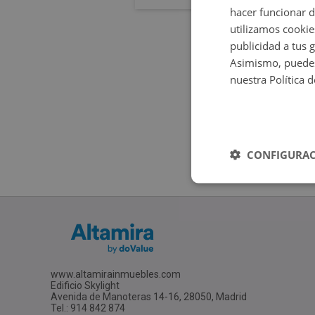
hacer funcionar 
utilizamos cookie
publicidad a tus 
Asimismo, puedes
nuestra Política 
CONFIGURAC
www.altamirainmuebles.com
Edificio Skylight
Avenida de Manoteras 14-16, 28050, Madrid
Tel.: 914 842 874