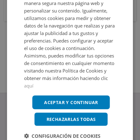
manera segura nuestra página web y
personalizar su contenido. Igualmente,
utilizamos cookies para medir y obtener
datos de la navegación que realizas y para
ajustar la publicidad a tus gustos y
preferencias. Puedes configurar y aceptar
el uso de cookies a continuación.
Asimismo, puedes modificar tus opciones
de consentimiento en cualquier momento
visitando nuestra Política de Cookies y
obtener más información haciendo clic
aquí
ACEPTAR Y CONTINUAR
RECHAZARLAS TODAS
www.altamirainmuebles.com
Edificio Skylight
CONFIGURACIÓN DE COOKIES
Avenida de Manoteras 14-16, 28050, Madrid