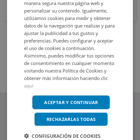
manera segura nuestra página web y
personalizar su contenido. Igualmente,
utilizamos cookies para medir y obtener
datos de la navegación que realizas y para
ajustar la publicidad a tus gustos y
preferencias. Puedes configurar y aceptar
el uso de cookies a continuación.
Asimismo, puedes modificar tus opciones
de consentimiento en cualquier momento
visitando nuestra Política de Cookies y
obtener más información haciendo clic
aquí
ACEPTAR Y CONTINUAR
RECHAZARLAS TODAS
www.altamirainmuebles.com
Edificio Skylight
CONFIGURACIÓN DE COOKIES
Avenida de Manoteras 14-16, 28050, Madrid