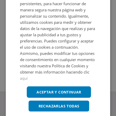
persistentes, para hacer funcionar de
manera segura nuestra página web y
personalizar su contenido. Igualmente,
utilizamos cookies para medir y obtener
datos de la navegación que realizas y para
ajustar la publicidad a tus gustos y
preferencias. Puedes configurar y aceptar
el uso de cookies a continuación.
Asimismo, puedes modificar tus opciones
Local Comercial en venta en CL ARGELITA -
Local Co
de consentimiento en cualquier momento
Impuestos no incluidos
Impuestos
2
Ahorro 10.000€
64
m
visitando nuestra Política de Cookies y
60.000€
obtener más información haciendo clic
2
153,57
m
aquí
ACEPTAR Y CONTINUAR
RECHAZARLAS TODAS