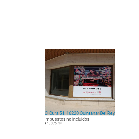
Cl Cura 51, 16220 Quintanar Del Rey - Cuenca
Impuestos no incluidos
2
+
180,75
m