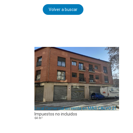
Volver a buscar
Local Comercial en venta en MAS CALVO 21
Impuestos no incluidos
2
64
m