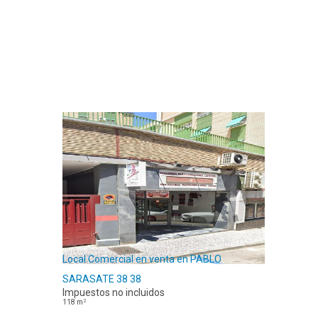
Local Comercial en venta en PABLO
SARASATE 38 38
Impuestos no incluidos
2
118
m