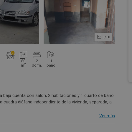
3/10
80
2
1
2
m
dorm.
baño
a baja cuenta con salón, 2 habitaciones y 1 cuarto de baño.
 cuadra diáfana independiente de la vivienda, separada, a
Ver más