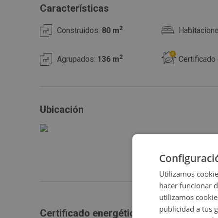
Características
2
Construidos:
80 m
Habitacion
2
Agrupados:
136 m
Certificado
Ubicación
Configuraci
Utilizamos cookie
hacer funcionar 
utilizamos cookie
publicidad a tus 
Certificado energético