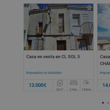
Casa en venta en CL SOL 5
Casa
CHA
Impuestos no incluidos
Impues
13.000€
14
2
65
m
2
Hab.
1
Baños