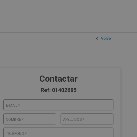
Volver
Contactar
Ref: 01402685
E-MAIL *
NOMBRE *
APELLIDOS *
TELÉFONO *