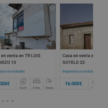
 en venta en TR LUIS
Casa en venta en CL 
MIZO 15
SOTELO 22
tos no incluidos
Impuestos no incluidos
.000€
16.000€
2
2
126
m
3
Hab.
1
Baños
173
m
3