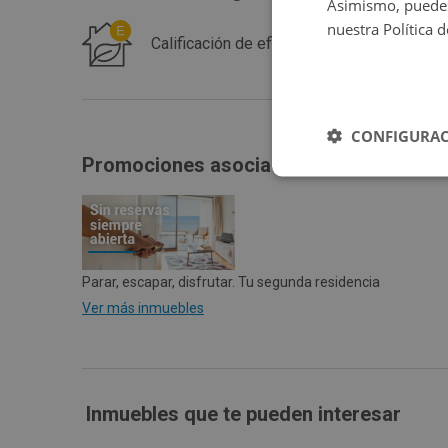
Asimismo, puedes
nuestra Política 
Calificación de eficiencia energética de 
CONFIGURAC
Promociones asociadas
Parar, escapar, disfrutar. Tu segunda residencia
Ver más inmuebles
Inmuebles que te pueden interesar