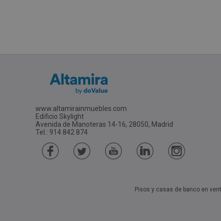
www.altamirainmuebles.com
Edificio Skylight
Avenida de Manoteras 14-16, 28050, Madrid
Tel.: 914 842 874
Pisos y casas de banco en ven
Pisos Y Casas De Bancos En Acebo (Cáceres) En