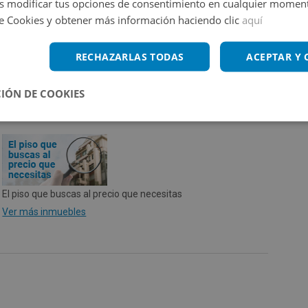
 modificar tus opciones de consentimiento en cualquier moment
de Cookies y obtener más información haciendo clic
aquí
vivienda terminado según RD 390/2021 de 1 de junio.
RECHAZARLAS TODAS
ACEPTAR Y
IÓN DE COOKIES
El piso que buscas al precio que necesitas
Ver más inmuebles