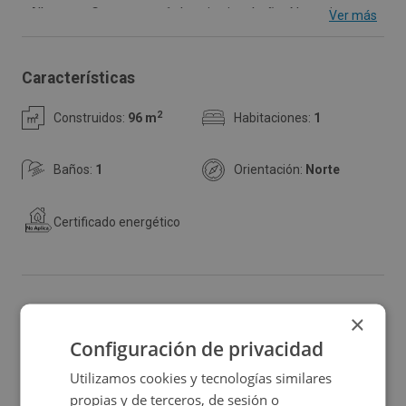
Albacete. Cuenta con 1 dormitorio y baño. Necesita
Ver más
reforma, ideal para adecuar a su gusto.
Características
2
Construidos:
96 m
Habitaciones:
1
Baños:
1
Orientación:
Norte
Certificado energético
Ubicación
×
Configuración de privacidad
Ampliar mapa
Utilizamos cookies y tecnologías similares
propias y de terceros, de sesión o