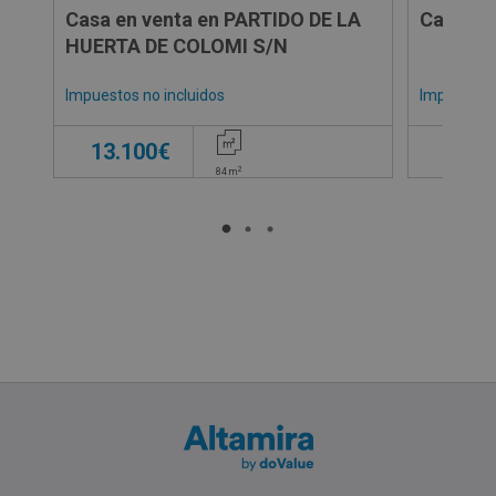
Casa en venta en PARTIDO DE LA
Casa en
HUERTA DE COLOMI S/N
Impuestos no incluidos
Impuestos 
13.100€
14.0
2
84
m