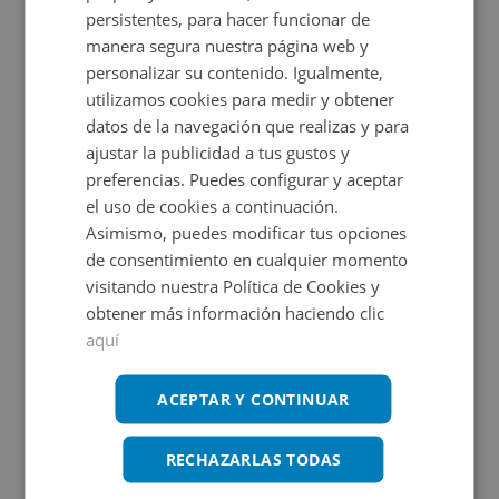
Ver en mapa
persistentes, para hacer funcionar de
manera segura nuestra página web y
personalizar su contenido. Igualmente,
utilizamos cookies para medir y obtener
Certificado energético
datos de la navegación que realizas y para
ajustar la publicidad a tus gustos y
No aplica. RD 390 / 2021
preferencias. Puedes configurar y aceptar
el uso de cookies a continuación.
Asimismo, puedes modificar tus opciones
de consentimiento en cualquier momento
visitando nuestra Política de Cookies y
Promociones asociadas
obtener más información haciendo clic
aquí
ACEPTAR Y CONTINUAR
Nuevo año, nuevo hogar
Ver más inmuebles
RECHAZARLAS TODAS