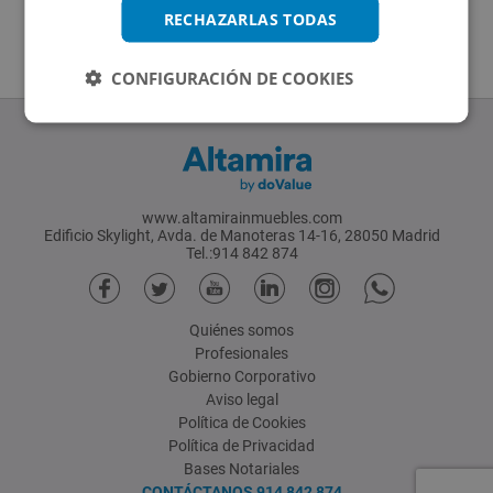
RECHAZARLAS TODAS
CONFIGURACIÓN DE COOKIES
www.altamirainmuebles.com
Edificio Skylight, Avda. de Manoteras 14-16, 28050 Madrid
Tel.:914 842 874
Quiénes somos
Profesionales
Gobierno Corporativo
Aviso legal
Política de Cookies
Política de Privacidad
Bases Notariales
CONTÁCTANOS
914 842 874