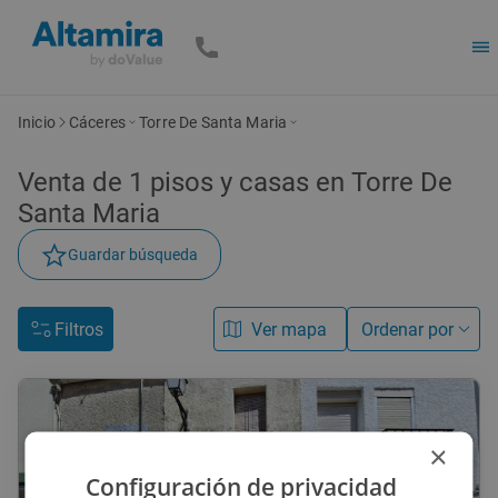
Inicio
Cáceres
Torre De Santa Maria
Venta de
1
pisos y casas
en Torre De
Santa Maria
Guardar búsqueda
Filtros
Ver mapa
Ordenar por
×
Configuración de privacidad