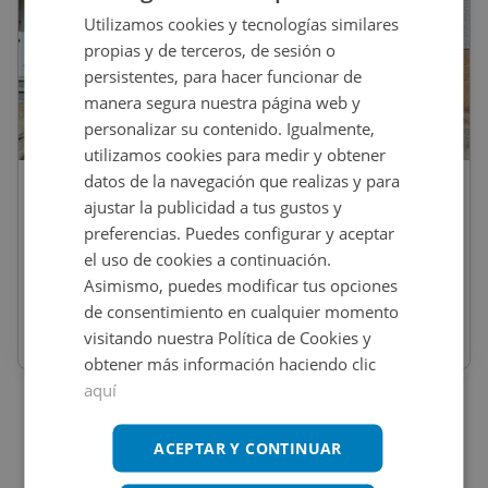
Utilizamos cookies y tecnologías similares
propias y de terceros, de sesión o
persistentes, para hacer funcionar de
manera segura nuestra página web y
personalizar su contenido. Igualmente,
1
/
14
utilizamos cookies para medir y obtener
datos de la navegación que realizas y para
13.000
€
ajustar la publicidad a tus gustos y
Casa En Venta En SOL, 5, Torre De Santa
preferencias. Puedes configurar y aceptar
Maria
el uso de cookies a continuación.
Asimismo, puedes modificar tus opciones
REF
:
01402683
de consentimiento en cualquier momento
visitando nuestra Política de Cookies y
65
m
2
2 habs
1 baños
obtener más información haciendo clic
aquí
ACEPTAR Y CONTINUAR