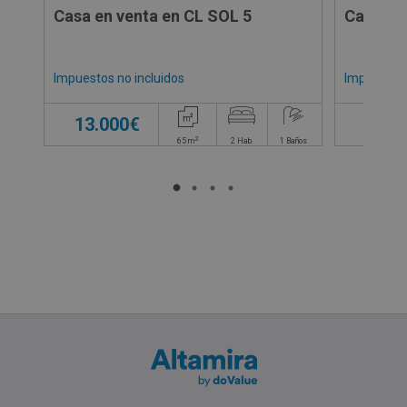
Casa en venta en CL SOL 5
Casa en
Impuestos no incluidos
Impuestos 
13.000€
14.0
2
65
m
2
Hab.
1
Baños