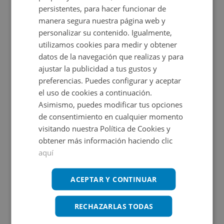
Ver en mapa
persistentes, para hacer funcionar de
manera segura nuestra página web y
personalizar su contenido. Igualmente,
utilizamos cookies para medir y obtener
Certificado energético
datos de la navegación que realizas y para
ajustar la publicidad a tus gustos y
No aplica. RD 390 / 2021
preferencias. Puedes configurar y aceptar
el uso de cookies a continuación.
Asimismo, puedes modificar tus opciones
de consentimiento en cualquier momento
visitando nuestra Política de Cookies y
Promociones asociadas
obtener más información haciendo clic
aquí
ACEPTAR Y CONTINUAR
Nuevo año, nuevo hogar
Ver más inmuebles
RECHAZARLAS TODAS