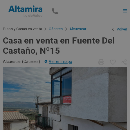
Men
Pisos y Casas en venta
Cáceres
Alcuescar
Volver
Casa en venta en Fuente Del
Castaño, Nº15
Alcuescar (
Cáceres
)
Ver en mapa