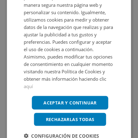
manera segura nuestra página web y
personalizar su contenido. Igualmente,
Certificado energético
utilizamos cookies para medir y obtener
Calificación de eficiencia energética
datos de la navegación que realizas y para
de vivienda terminado según RD
ajustar la publicidad a tus gustos y
390/2021 de 1 de junio.
preferencias. Puedes configurar y aceptar
el uso de cookies a continuación.
Asimismo, puedes modificar tus opciones
de consentimiento en cualquier momento
Promociones asociadas
visitando nuestra Política de Cookies y
obtener más información haciendo clic
aquí
ACEPTAR Y CONTINUAR
Nuevo año, nuevo hogar
Ver más inmuebles
RECHAZARLAS TODAS
CONFIGURACIÓN DE COOKIES