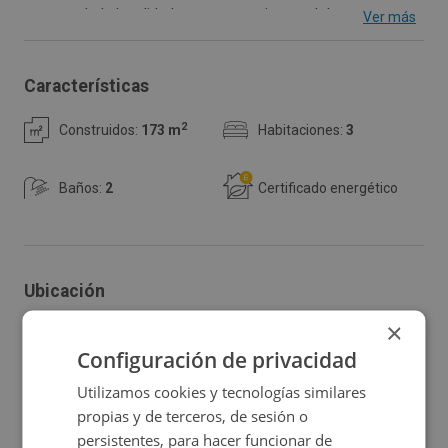
centro de la localidad a escasos minutos del
Ver más
ayuntamiento, comercios e iglesias.
Características
2
Construidos:
173 m
Habitaciones:
3
Baños:
2
Certificado energético
Ubicación
×
Ampliar mapa
Configuración de privacidad
Utilizamos cookies y tecnologías similares
Ver en mapa
propias y de terceros, de sesión o
persistentes, para hacer funcionar de