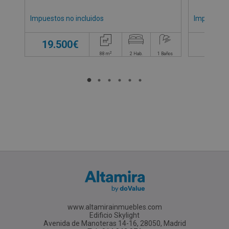
Impuestos no incluidos
Impuestos 
19.500€
14.0
2
88
m
2
Hab.
1
Baños
www.altamirainmuebles.com
Edificio Skylight
Avenida de Manoteras 14-16, 28050, Madrid