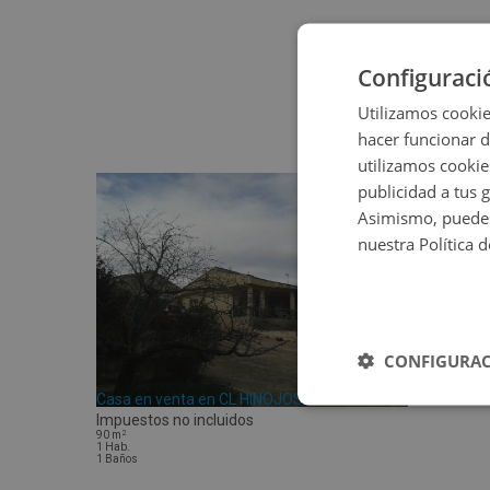
Configuraci
Utilizamos cookie
hacer funcionar 
utilizamos cookie
publicidad a tus 
Asimismo, puedes
nuestra Política 
CONFIGURAC
Casa en venta en CL HINOJOSA 9
Impuestos no incluidos
2
90
m
1
Hab.
1
Baños