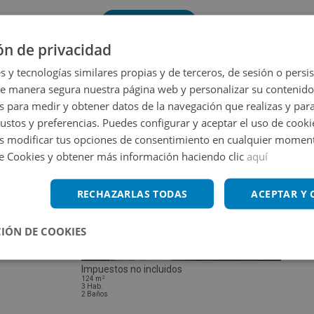
Volver a buscar
ón de privacidad
s y tecnologías similares propias y de terceros, de sesión o persis
de manera segura nuestra página web y personalizar su contenido
s para medir y obtener datos de la navegación que realizas y para
gustos y preferencias. Puedes configurar y aceptar el uso de cooki
 modificar tus opciones de consentimiento en cualquier moment
de Cookies y obtener más información haciendo clic
aquí
RECHAZARLAS TODAS
ACEPTAR Y
IÓN DE COOKIES
Piso en venta en SALVADOR PERLES 50
Impuestos no incluidos
2
124
m
3
Hab.
2
Baños