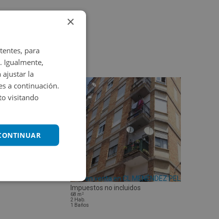
×
tentes, para
. Igualmente,
 ajustar la
es a continuación.
o visitando
 CONTINUAR
Piso en venta en CL MENÉNDEZ PELAYO 42
Impuestos no incluidos
2
68
m
2
Hab.
1
Baños