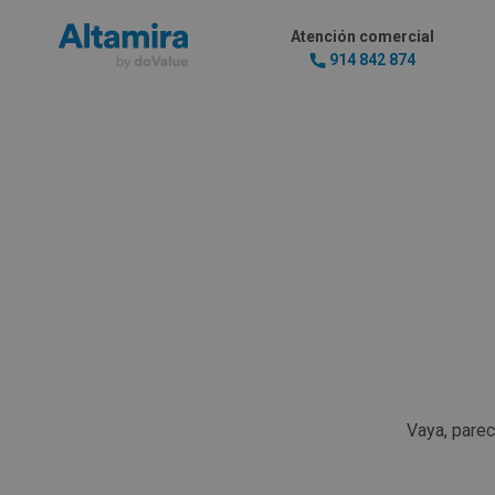
Atención comercial
914 842 874
Vaya, pare