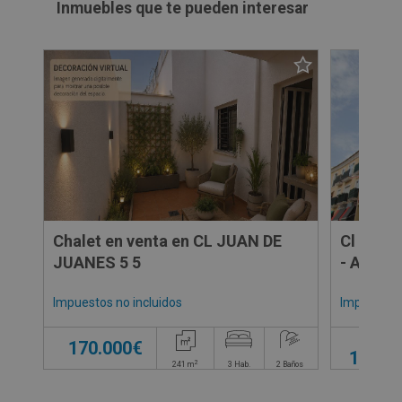
Inmuebles que te pueden interesar
Chalet en venta en CL JUAN DE
Cl Vicen
JUANES 5 5
- Alican
Impuestos no incluidos
Impuestos 
Desd
170.000€
149.0
2
241
m
3
Hab.
2
Baños