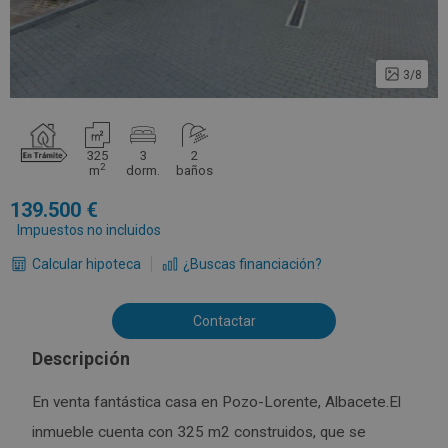
3/8
325
3
2
2
m
dorm.
baños
139.500
Impuestos no incluidos
Calcular hipoteca
¿Buscas financiación?
Contactar
Descripción
En venta fantástica casa en Pozo-Lorente, Albacete.El
inmueble cuenta con 325 m2 construidos, que se