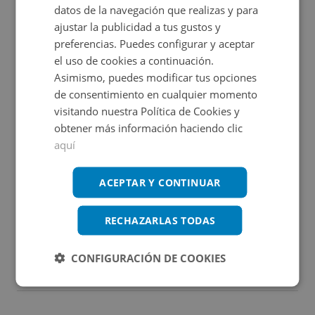
datos de la navegación que realizas y para
ajustar la publicidad a tus gustos y
Certificado energético
preferencias. Puedes configurar y aceptar
el uso de cookies a continuación.
Calificación de eficiencia energética
en trámite.
Asimismo, puedes modificar tus opciones
de consentimiento en cualquier momento
visitando nuestra Política de Cookies y
obtener más información haciendo clic
aquí
Promociones asociadas
ACEPTAR Y CONTINUAR
RECHAZARLAS TODAS
Viviendas en rentabilidad
Ver más inmuebles
CONFIGURACIÓN DE COOKIES