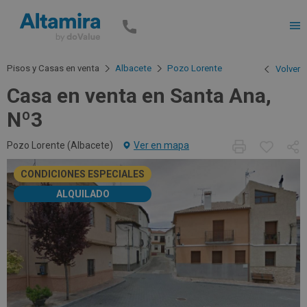
Men
Pisos y Casas en venta
Albacete
Pozo Lorente
Volver
Casa en venta en Santa Ana,
Nº3
Pozo Lorente (
Albacete
)
Ver en mapa
CONDICIONES ESPECIALES
ALQUILADO