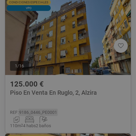
CONDICIONES ESPECIALES
VPO
1
/
16
125.000
€
Piso En Venta En Ruglo, 2, Alzira
REF
:
9186_0446_PE0001
110
m
2
4 habs
2 baños