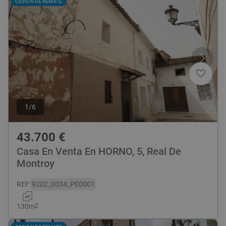
CESIÓN DE REMATE
1
/
6
43.700
€
Casa En Venta En HORNO, 5, Real De
Montroy
REF
:
9202_0034_PE0001
130
m
2