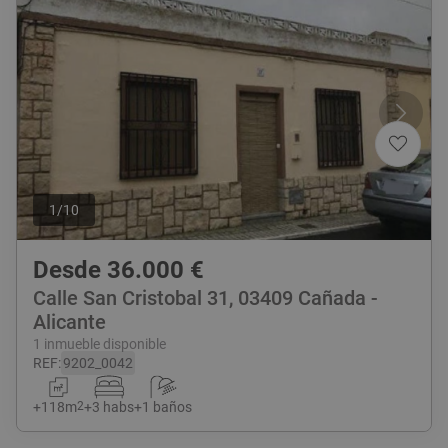
1
/
10
Desde
36.000
€
Calle San Cristobal 31, 03409 Cañada -
Alicante
1 inmueble disponible
REF
:
9202_0042
+
118
m
2
+
3 habs
+
1 baños