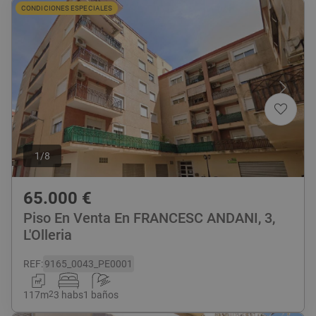
CONDICIONES ESPECIALES
1
/
8
65.000
€
Piso En Venta En FRANCESC ANDANI, 3,
L'Olleria
REF
:
9165_0043_PE0001
117
m
2
3 habs
1 baños