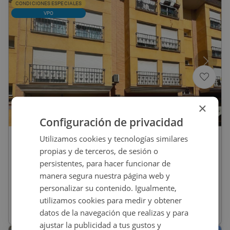
CONDICIONES ESPECIALES
VPO
×
1
/
5
Configuración de privacidad
Utilizamos cookies y tecnologías similares
95.000
€
propias y de terceros, de sesión o
Piso En Venta En SALVADOR PERLES, 50,
persistentes, para hacer funcionar de
Alzira
manera segura nuestra página web y
personalizar su contenido. Igualmente,
REF
:
9165_0004_PE0001
utilizamos cookies para medir y obtener
datos de la navegación que realizas y para
124
m
2
3 habs
2 baños
ajustar la publicidad a tus gustos y