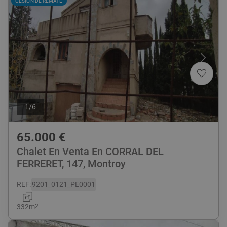
CESIÓN DE REMATE
1
/
6
65.000
€
Chalet En Venta En CORRAL DEL
FERRERET, 147, Montroy
REF
:
9201_0121_PE0001
332
m
2