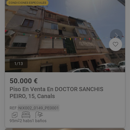
CONDICIONES ESPECIALES
1
/
13
50.000
€
Piso En Venta En DOCTOR SANCHIS
PEIRO, 15, Canals
REF
:
NIX002_0149_PE0001
95
m
2
2 habs
1 baños