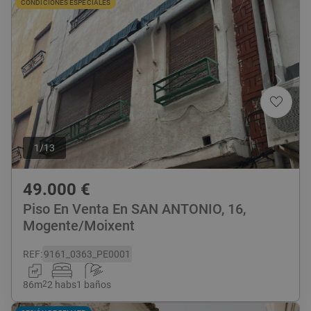
CONDICIONES ESPECIALES
1
/
13
49.000
€
Piso En Venta En SAN ANTONIO, 16,
Mogente/Moixent
REF
:
9161_0363_PE0001
86
m
2
2 habs
1 baños