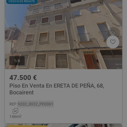
CESIÓN DE REMATE
1
/
6
47.500
€
Piso En Venta En ERETA DE PEÑA, 68,
Bocairent
REF
:
9202_0032_PE0001
146
m
2