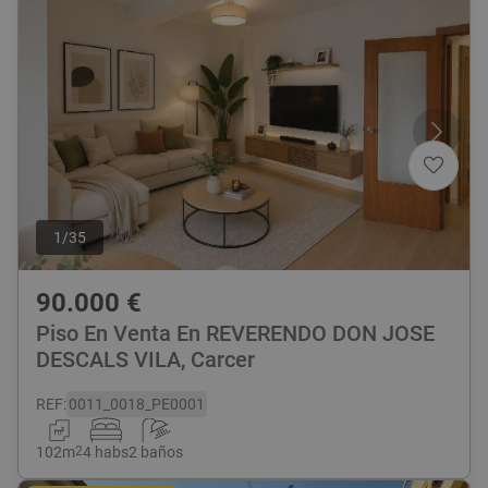
1
/
35
90.000
€
Piso En Venta En REVERENDO DON JOSE
DESCALS VILA, Carcer
REF
:
0011_0018_PE0001
102
m
2
4 habs
2 baños