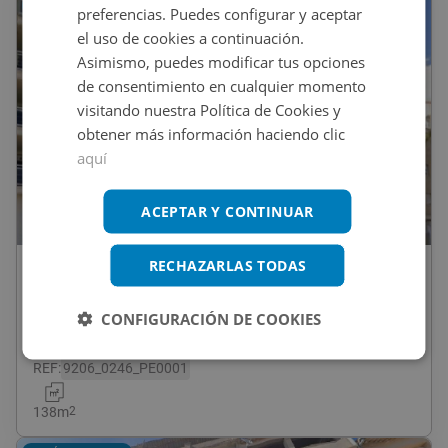
CESIÓN DE REMATE
preferencias. Puedes configurar y aceptar
el uso de cookies a continuación.
Asimismo, puedes modificar tus opciones
de consentimiento en cualquier momento
visitando nuestra Política de Cookies y
obtener más información haciendo clic
aquí
ACEPTAR Y CONTINUAR
1
/
8
RECHAZARLAS TODAS
105.000
€
Piso En Venta En SANT CRISTOFOL, 20,
CONFIGURACIÓN DE COOKIES
Favara
REF
:
9206_0246_PE0001
138
m
2