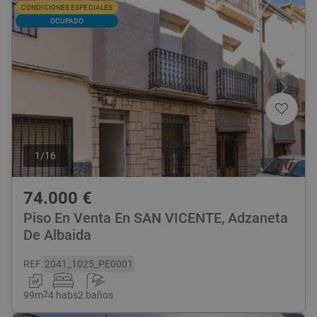
CONDICIONES ESPECIALES
OCUPADO
1
/
16
74.000
€
Piso En Venta En SAN VICENTE, Adzaneta
De Albaida
REF
:
2041_1025_PE0001
99
m
2
4 habs
2 baños