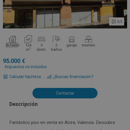
3/5
124
3
2
garaje
trastero
2
m
dorm.
baños
95.000
Impuestos no incluidos
Calcular hipoteca
¿Buscas financiación?
Contactar
Descripción
Fantástico piso en venta en Alzira, Valencia. Descubre