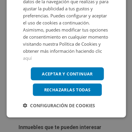
Ver en mapa
datos de la navegación que realizas y para
esta oportunidad! Si deseas más información, no dudes
ajustar la publicidad a tus gustos y
en ponerte en contacto con nuestro equipo comercial.
preferencias. Puedes configurar y aceptar
Estaremos encantados de asesorarte y ayudarte a
el uso de cookies a continuación.
encontrar el hogar de tus sueños. Vivienda VPO.
Asimismo, puedes modificar tus opciones
de consentimiento en cualquier momento
Propietario
Consulta las
de este inmueble.
condiciones especiales
visitando nuestra Política de Cookies y
obtener más información haciendo clic
aquí
ACEPTAR Y CONTINUAR
Certificado energético
RECHAZARLAS TODAS
Calificación de eficiencia energética
en trámite.
CONFIGURACIÓN DE COOKIES
Inmuebles que te pueden interesar