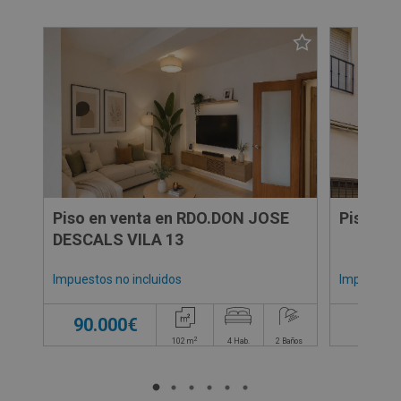
Piso en venta en RDO.DON JOSE
Piso en 
DESCALS VILA 13
Impuestos no incluidos
Impuestos 
90.000€
74.0
2
102
m
4
Hab.
2
Baños