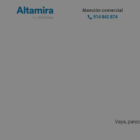
Atención comercial
914 842 874
Vaya, pare