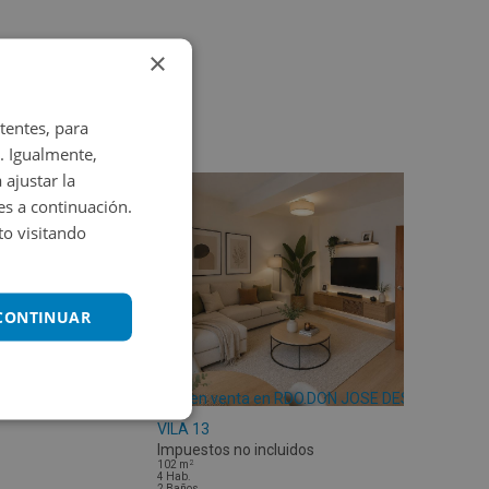
×
tentes, para
. Igualmente,
 ajustar la
es a continuación.
o visitando
 CONTINUAR
Piso en venta en RDO.DON JOSE DESCALS
VILA 13
Impuestos no incluidos
2
102
m
4
Hab.
2
Baños