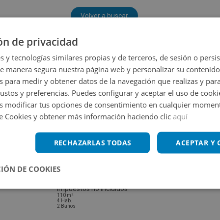
Volver a buscar
ón de privacidad
s y tecnologías similares propias y de terceros, de sesión o persis
de manera segura nuestra página web y personalizar su contenido
s para medir y obtener datos de la navegación que realizas y para
gustos y preferencias. Puedes configurar y aceptar el uso de cooki
 modificar tus opciones de consentimiento en cualquier moment
de Cookies y obtener más información haciendo clic
aquí
RECHAZARLAS TODAS
ACEPTAR Y
IÓN DE COOKIES
Piso en venta en RUGLO 2
Impuestos no incluidos
2
110
m
4
Hab.
2
Baños