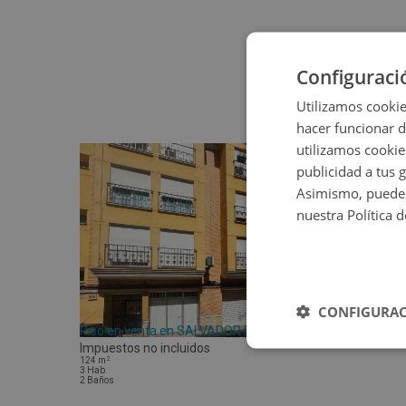
Configuraci
Utilizamos cookie
hacer funcionar 
utilizamos cookie
publicidad a tus 
Asimismo, puedes
nuestra Política 
CONFIGURAC
Piso en venta en SALVADOR PERLES 50
Impuestos no incluidos
2
124
m
3
Hab.
2
Baños