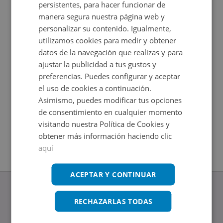
persistentes, para hacer funcionar de
manera segura nuestra página web y
personalizar su contenido. Igualmente,
utilizamos cookies para medir y obtener
datos de la navegación que realizas y para
ajustar la publicidad a tus gustos y
preferencias. Puedes configurar y aceptar
el uso de cookies a continuación.
Asimismo, puedes modificar tus opciones
Piso en venta en RDO.DON JOSE DESCALS VILA 13
Piso en 
de consentimiento en cualquier momento
Impuestos no incluidos
Impuestos
2
2
102
m
124
m
visitando nuestra Política de Cookies y
4
Hab.
3
Hab.
2
Baños
2
Baños
obtener más información haciendo clic
aquí
ACEPTAR Y CONTINUAR
RECHAZARLAS TODAS