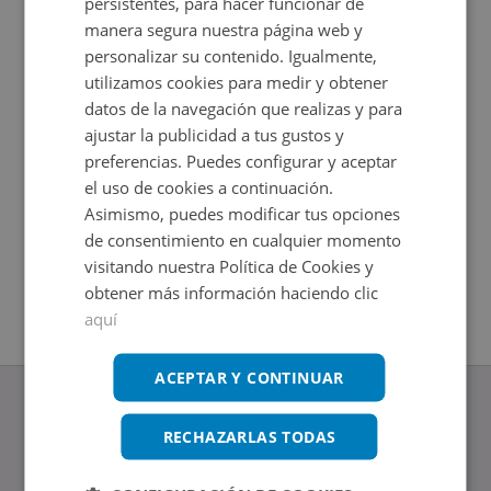
persistentes, para hacer funcionar de
manera segura nuestra página web y
personalizar su contenido. Igualmente,
utilizamos cookies para medir y obtener
datos de la navegación que realizas y para
ajustar la publicidad a tus gustos y
preferencias. Puedes configurar y aceptar
el uso de cookies a continuación.
Asimismo, puedes modificar tus opciones
Local Comercial en venta en CALLE GAZTAMBIDE 44
Cl Lagun
de consentimiento en cualquier momento
Impuestos no incluidos
Impuestos
visitando nuestra Política de Cookies y
2
2
178
m
+
132
m
obtener más información haciendo clic
aquí
ACEPTAR Y CONTINUAR
RECHAZARLAS TODAS
www.altamirainmuebles.com