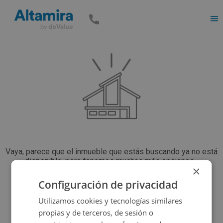
Men
Vaya, parece que el inmueble que estás buscando ya no está
disponible, pero tenemos muchas más opciones...
×
Configuración de privacidad
Volver a buscar
Utilizamos cookies y tecnologías similares
propias y de terceros, de sesión o