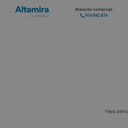
Atención comercial
914 842 874
Vaya, pare