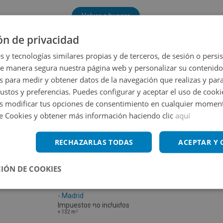
Volver a buscar
ón de privacidad
s y tecnologías similares propias y de terceros, de sesión o persis
de manera segura nuestra página web y personalizar su contenido
s para medir y obtener datos de la navegación que realizas y para
gustos y preferencias. Puedes configurar y aceptar el uso de cooki
 modificar tus opciones de consentimiento en cualquier moment
de Cookies y obtener más información haciendo clic
aquí
RECHAZARLAS TODAS
ACEPTAR Y
IÓN DE COOKIES
Cl Laguna Del Marquesado 11, 28021 Madrid
- Madrid
Impuestos no incluidos
2
+
132
m