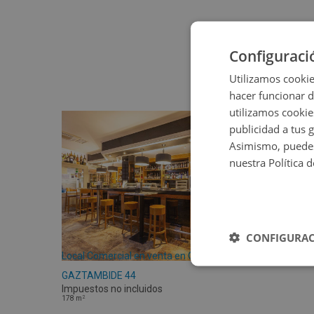
Configuraci
Utilizamos cookie
hacer funcionar 
utilizamos cookie
publicidad a tus 
Asimismo, puedes
nuestra Política 
CONFIGURAC
Local Comercial en venta en CALLE
GAZTAMBIDE 44
Impuestos no incluidos
2
178
m