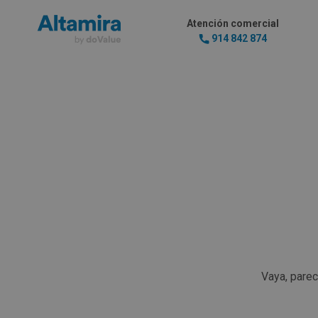
Atención comercial
914 842 874
Vaya, pare