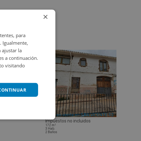
×
tentes, para
. Igualmente,
 ajustar la
es a continuación.
o visitando
 CONTINUAR
Casa en venta en SAN VICENTE 12
Impuestos no incluidos
2
172
m
3
Hab.
2
Baños