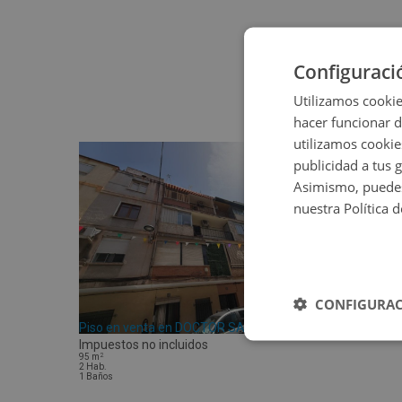
Configuraci
Utilizamos cookie
hacer funcionar 
utilizamos cookie
publicidad a tus 
Asimismo, puedes
nuestra Política 
CONFIGURAC
Piso en venta en DOCTOR SANCHIS PEIRO 15
Impuestos no incluidos
2
95
m
2
Hab.
1
Baños