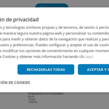
Volver a buscar
ón de privacidad
s y tecnologías similares propias y de terceros, de sesión o persis
de manera segura nuestra página web y personalizar su contenido
s para medir y obtener datos de la navegación que realizas y para
gustos y preferencias. Puedes configurar y aceptar el uso de cooki
 modificar tus opciones de consentimiento en cualquier moment
de Cookies y obtener más información haciendo clic
aquí
RECHAZARLAS TODAS
ACEPTAR Y
IÓN DE COOKIES
Piso en venta en SAN ANTONIO 16
Impuestos no incluidos
2
86
m
2
Hab.
1
Baños