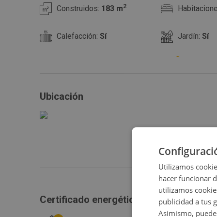
2
Construidos:
183 m
Habitacion
Calefacción:
Sí
Jardín:
Sí
Instalación de climatización:
Sí
Certifica
Ubicación
Configuraci
Utilizamos cookie
hacer funcionar 
utilizamos cookie
Certificado energético
publicidad a tus 
Asimismo, puedes