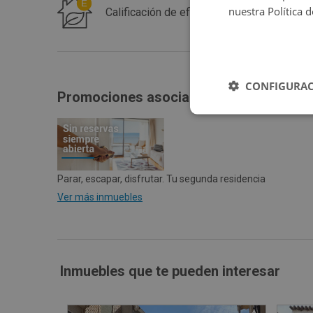
nuestra Política 
Calificación de eficiencia energética de 
CONFIGURAC
Promociones asociadas
Parar, escapar, disfrutar. Tu segunda residencia
Ver más inmuebles
Inmuebles que te pueden interesar