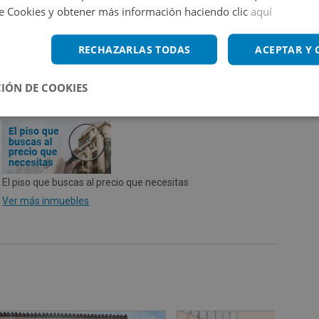
de Cookies y obtener más información haciendo clic
aquí
vivienda terminado según RD 390/2021 de 1 de junio.
RECHAZARLAS TODAS
ACEPTAR Y
IÓN DE COOKIES
El piso que buscas al precio que necesitas
Ver más inmuebles