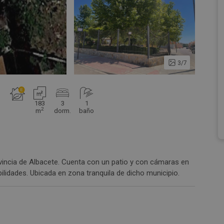
3/7
183
3
1
2
m
dorm.
baño
vincia de Albacete. Cuenta con un patio y con cámaras en
ilidades. Ubicada en zona tranquila de dicho municipio.