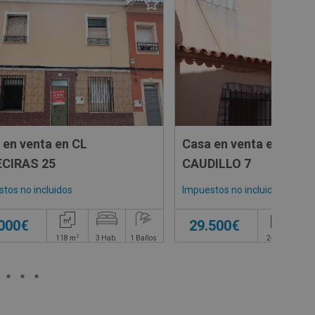
 en venta en CL
Casa en venta en PZ D
CIRAS 25
CAUDILLO 7
tos no incluidos
Impuestos no incluidos
.000€
29.500€
2
2
118
m
3
Hab.
1
Baños
247
m
4