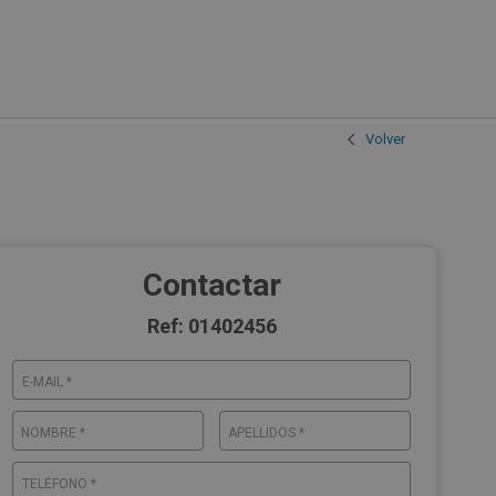
Volver
Contactar
Ref: 01402456
E-MAIL *
NOMBRE *
APELLIDOS *
TELÉFONO *