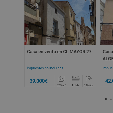
Casa en venta en CL MAYOR 27
Casa
ALGE
Impuestos no incluidos
Impues
39.000€
42
2
269
m
4
Hab.
1
Baños