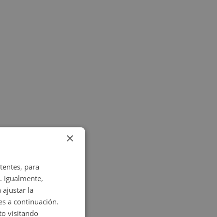
×
tentes, para
. Igualmente,
 ajustar la
es a continuación.
o visitando