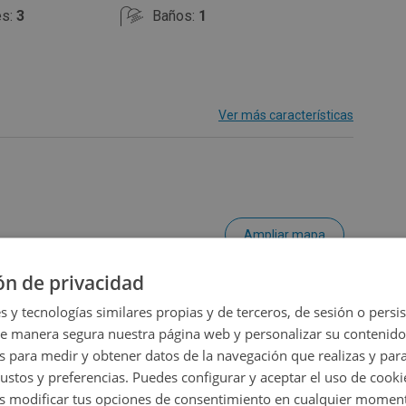
es:
3
Baños:
1
Ver más características
do energético
Ampliar mapa
ón de privacidad
Ver en mapa
s y tecnologías similares propias y de terceros, de sesión o persis
de manera segura nuestra página web y personalizar su contenido
s para medir y obtener datos de la navegación que realizas y para
gustos y preferencias. Puedes configurar y aceptar el uso de cooki
 modificar tus opciones de consentimiento en cualquier moment