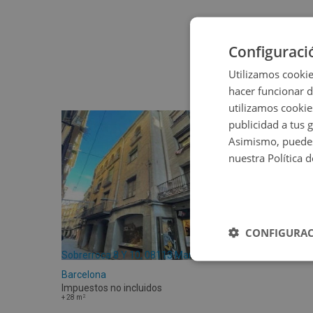
Configuraci
Utilizamos cookie
hacer funcionar 
utilizamos cookie
publicidad a tus 
Asimismo, puedes
nuestra Política 
CONFIGURAC
Sobrerroca 8 Y 10, 08113 Manresa -
Barcelona
Impuestos no incluidos
2
+
28
m