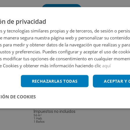
Volver a buscar
ón de privacidad
s y tecnologías similares propias y de terceros, de sesión o persis
de manera segura nuestra página web y personalizar su contenido
s para medir y obtener datos de la navegación que realizas y para
gustos y preferencias. Puedes configurar y aceptar el uso de cooki
 modificar tus opciones de consentimiento en cualquier moment
de Cookies y obtener más información haciendo clic
aquí
RECHAZARLAS TODAS
ACEPTAR Y
IÓN DE COOKIES
Piso en venta en CL PAU CASALS 89
Impuestos no incluidos
2
56
m
1
Hab.
1
Baños