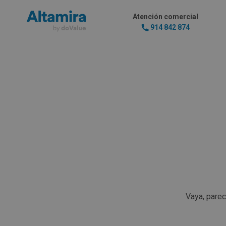
Atención comercial
914 842 874
Vaya, pare