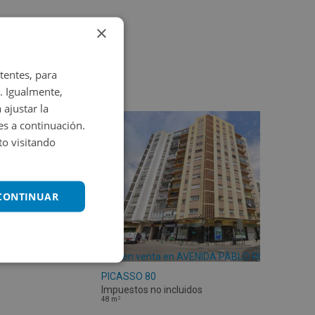
×
tentes, para
. Igualmente,
 ajustar la
es a continuación.
o visitando
 CONTINUAR
Piso en venta en AVENIDA PABLO RUIZ
PICASSO 80
Impuestos no incluidos
2
48
m