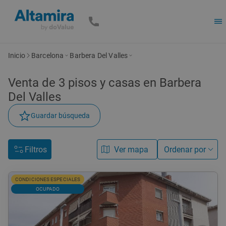
Inicio
Barcelona
Barbera Del Valles
Venta de
3
pisos y casas
en Barbera
Del Valles
Guardar búsqueda
Filtros
Ver mapa
Ordenar por
CONDICIONES ESPECIALES
OCUPADO