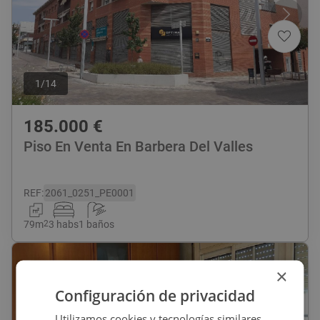
1
/
14
185.000
€
Piso En Venta En Barbera Del Valles
REF
:
2061_0251_PE0001
79
m
2
3 habs
1 baños
×
Configuración de privacidad
Utilizamos cookies y tecnologías similares