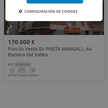
CONFIGURACIÓN DE COOKIES
170.000
€
Piso En Venta En POETA MARGALL, 64,
Barbera Del Valles
REF
:
33000030
83
m
2
3 habs
1 baños