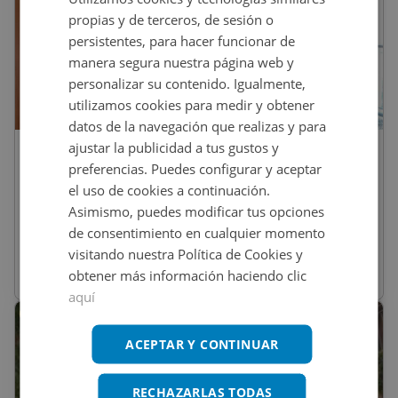
propias y de terceros, de sesión o
persistentes, para hacer funcionar de
manera segura nuestra página web y
personalizar su contenido. Igualmente,
utilizamos cookies para medir y obtener
1
/
8
datos de la navegación que realizas y para
ajustar la publicidad a tus gustos y
230.000
€
preferencias. Puedes configurar y aceptar
Piso En Venta En Barbera Del Valles
el uso de cookies a continuación.
Asimismo, puedes modificar tus opciones
de consentimiento en cualquier momento
REF
:
33000031
visitando nuestra Política de Cookies y
obtener más información haciendo clic
111
m
2
3 habs
1 baños
aquí
CONDICIONES ESPECIALES
ACEPTAR Y CONTINUAR
RECHAZARLAS TODAS