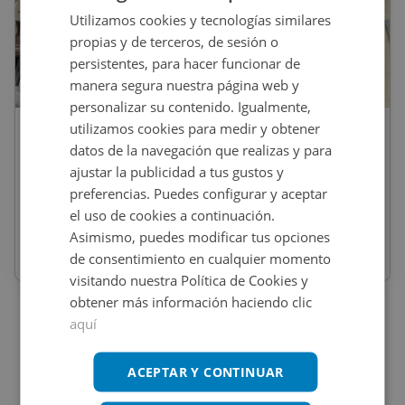
Utilizamos cookies y tecnologías similares
propias y de terceros, de sesión o
persistentes, para hacer funcionar de
1
/
12
manera segura nuestra página web y
personalizar su contenido. Igualmente,
utilizamos cookies para medir y obtener
80.000
€
datos de la navegación que realizas y para
Piso En Venta En Cl Ges D ´Avall, 14,
ajustar la publicidad a tus gustos y
Torello
preferencias. Puedes configurar y aceptar
el uso de cookies a continuación.
REF
:
9186_0085_PE0001
Asimismo, puedes modificar tus opciones
de consentimiento en cualquier momento
70
m
2
3 habs
2 baños
visitando nuestra Política de Cookies y
obtener más información haciendo clic
aquí
ACEPTAR Y CONTINUAR