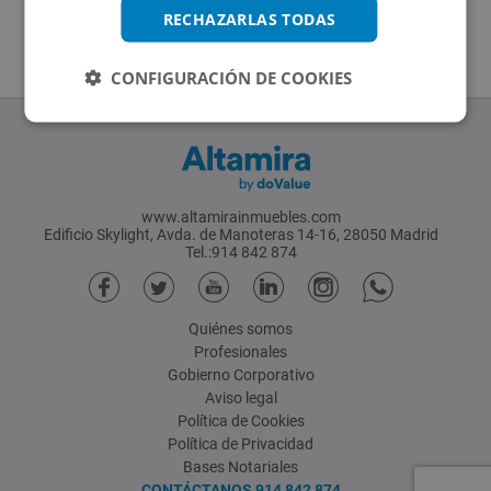
RECHAZARLAS TODAS
CONFIGURACIÓN DE COOKIES
www.altamirainmuebles.com
Edificio Skylight, Avda. de Manoteras 14-16, 28050 Madrid
Tel.:914 842 874
Quiénes somos
Profesionales
Gobierno Corporativo
Aviso legal
Política de Cookies
Política de Privacidad
Bases Notariales
CONTÁCTANOS
914 842 874