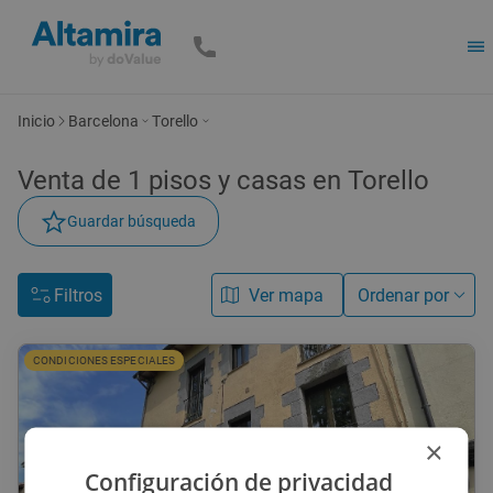
Inicio
Barcelona
Torello
Venta de
1
pisos y casas
en Torello
Guardar búsqueda
Filtros
Ver mapa
Ordenar por
CONDICIONES ESPECIALES
×
Configuración de privacidad