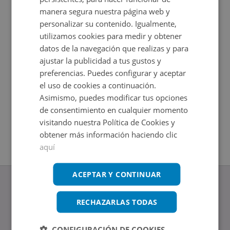
manera segura nuestra página web y
personalizar su contenido. Igualmente,
utilizamos cookies para medir y obtener
datos de la navegación que realizas y para
ajustar la publicidad a tus gustos y
preferencias. Puedes configurar y aceptar
el uso de cookies a continuación.
Asimismo, puedes modificar tus opciones
Cl Elche S/n, 03690 San Vicente Raspeig - Alicante
de consentimiento en cualquier momento
Impuestos no incluidos
visitando nuestra Política de Cookies y
2
+
10,35
m
obtener más información haciendo clic
aquí
ACEPTAR Y CONTINUAR
RECHAZARLAS TODAS
www.altamirainmuebles.com
CONFIGURACIÓN DE COOKIES